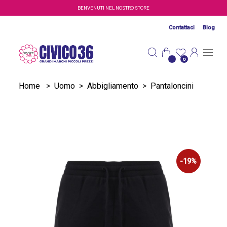
Salta al contenuto principale
BENVENUTI NEL NOSTRO STORE
Contattaci
Blog
0
Home
>
Uomo
>
Abbigliamento
>
Pantaloncini
-19%