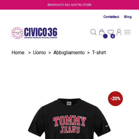
Salta al contenuto principale
BENVENUTI NEL NOSTRO STORE
Contattaci
Blog
0
Home
>
Uomo
>
Abbigliamento
>
T-shirt
-20%