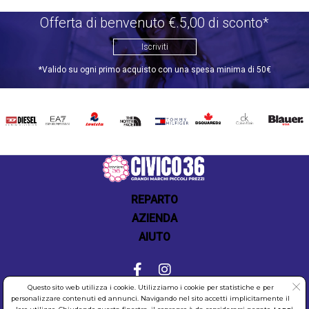
Offerta di benvenuto €.5,00 di sconto*
Iscriviti
*Valido su ogni primo acquisto con una spesa minima di 50€
DIESEL
EA7
INVICTA
THE
TOMMY
DSQUARED2
CALVIN
BLAUER
NORTH
HILFIGER
KLEIN
FACE
REPARTO
AZIENDA
AIUTO
Questo sito web utilizza i cookie. Utilizziamo i cookie per statistiche e per
personalizzare contenuti ed annunci. Navigando nel sito accetti implicitamente il
COOKIES
SICUREZZA
PRIVACY