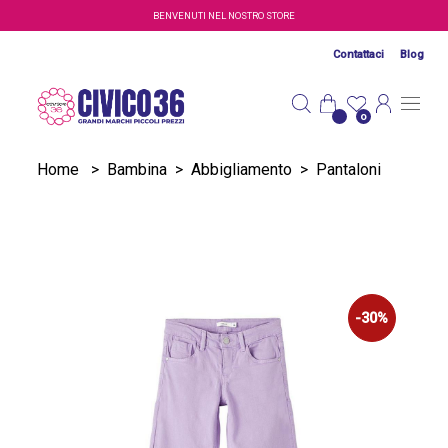
Salta al contenuto principale
BENVENUTI NEL NOSTRO STORE
Contattaci
Blog
0
Home
>
Bambina
>
Abbigliamento
>
Pantaloni
-30%