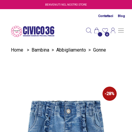
Salta al contenuto principale
BENVENUTI NEL NOSTRO STORE
Contattaci
Blog
0
Home
>
Bambina
>
Abbigliamento
>
Gonne
-28%