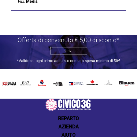
Vita:
Media
Offerta di benvenuto €.5,00 di sconto*
Iscriviti
*Valido su ogni primo acquisto con una spesa minima di 50€
DIESEL
EA7
INVICTA
THE
TOMMY
DSQUARED2
CALVIN
BLAUER
NORTH
HILFIGER
KLEIN
FACE
REPARTO
AZIENDA
AIUTO