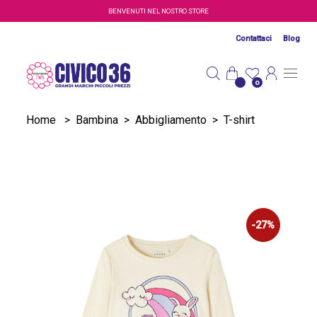
Salta al contenuto principale
BENVENUTI NEL NOSTRO STORE
Contattaci
Blog
0
Home
>
Bambina
>
Abbigliamento
>
T-shirt
-27%