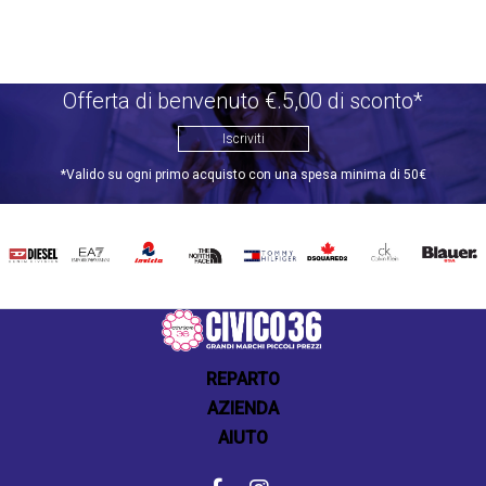
Offerta di benvenuto €.5,00 di sconto*
Iscriviti
*Valido su ogni primo acquisto con una spesa minima di 50€
DIESEL
EA7
INVICTA
THE
TOMMY
DSQUARED2
CALVIN
BLAUER
NORTH
HILFIGER
KLEIN
FACE
REPARTO
AZIENDA
AIUTO