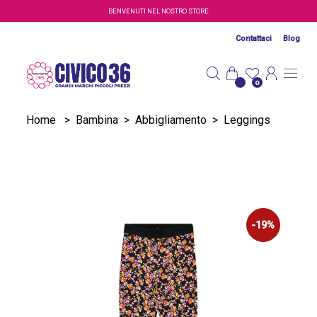
Salta al contenuto principale
BENVENUTI NEL NOSTRO STORE
Contattaci
Blog
0
Home
>
Bambina
>
Abbigliamento
>
Leggings
-19%