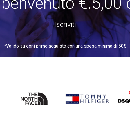
i benvenuto €.5,00 
Iscriviti
*Valido su ogni primo acquisto con una spesa minima di 50€
THE
TOMMY HILFIGER
DSQU
NORTH
FACE