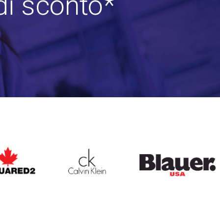
di sconto*
ARED2
CALVIN KLEIN
BLAUER