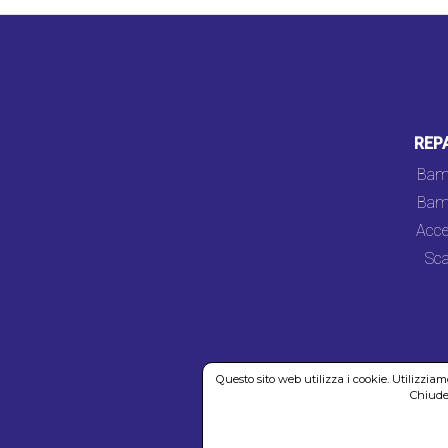
REP
Bam
Bam
Acce
Sca
Questo sito web utilizza i cookie. Utilizzia
Chiuden