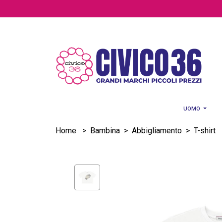
Salta al contenuto principale
UOMO
Home
>
Bambina
>
Abbigliamento
>
T-shirt