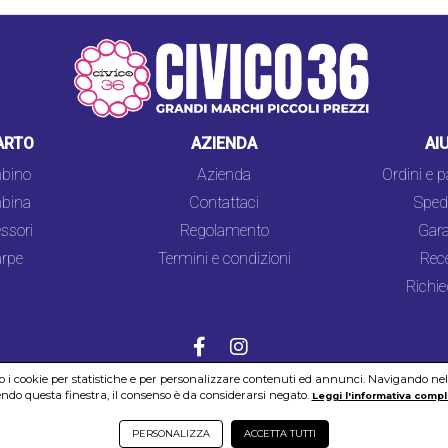
ARTO
AZIENDA
AI
bino
Azienda
Ordini e 
bina
Contattaci
Spedi
ssori
Regolamento
Gara
rpe
Termini e condizioni
Rec
Richie
mo i cookie per statistiche e per personalizzare contenuti ed annunci. Navigando nel si
do questa finestra, il consenso è da considerarsi negato.
COOKIES
SICUREZZA
PRIVACY
Leggi l'informativa compl
PERSONALIZZA
ACCETTA TUTTI