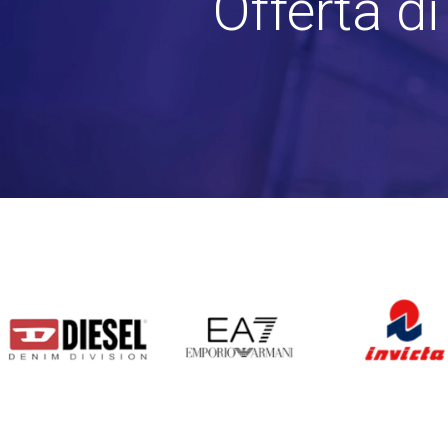
Offerta d
DIESEL
EA7
INVICTA