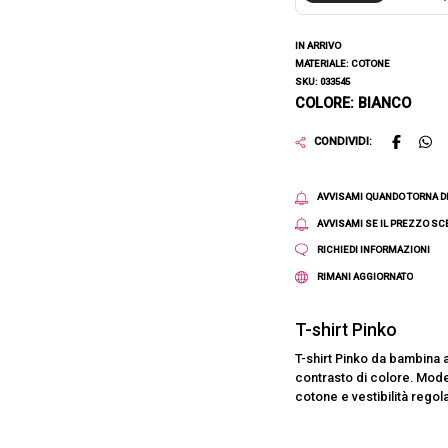
IN ARRIVO
MATERIALE: COTONE
SKU: 033545
COLORE: BIANCO
CONDIVIDI:
AVVISAMI QUANDO TORNA D
AVVISAMI SE IL PREZZO S
RICHIEDI INFORMAZIONI
RIMANI AGGIORNATO
T-shirt Pinko
T-shirt Pinko da bambina a
contrasto di colore. Model
cotone e vestibilità regol