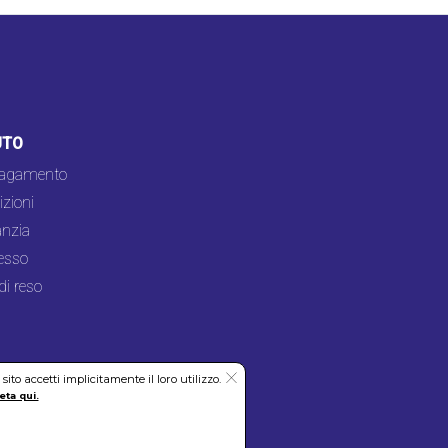
UTO
pagamento
zioni
nzia
esso
di reso
to accetti implicitamente il loro utilizzo.
eta qui.