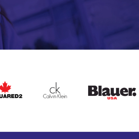
ARED2
CALVIN KLEIN
BLAUER