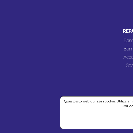
REP
Bam
Bam
Acce
Sca
Questo sito web utilizza i cookie. Utilizzia
Chiuden