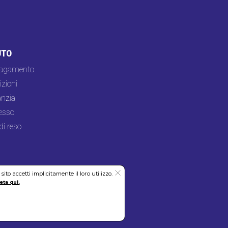
UTO
pagamento
zioni
nzia
esso
di reso
to accetti implicitamente il loro utilizzo.
eta qui.