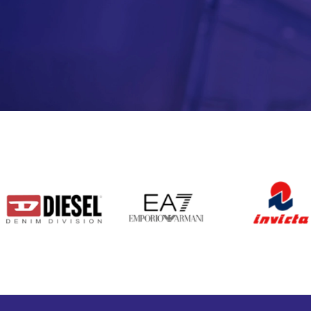
DIESEL
EA7
INVICTA