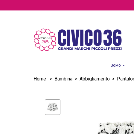
Salta al contenuto principale
UOMO
Home
>
Bambina
>
Abbigliamento
>
Pantalon