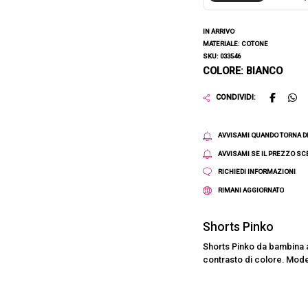
IN ARRIVO
MATERIALE: COTONE
SKU: 033546
COLORE: BIANCO
CONDIVIDI:
AVVISAMI QUANDO TORNA D
AVVISAMI SE IL PREZZO S
RICHIEDI INFORMAZIONI
RIMANI AGGIORNATO
Shorts Pinko
Shorts Pinko da bambina a 
contrasto di colore. Model