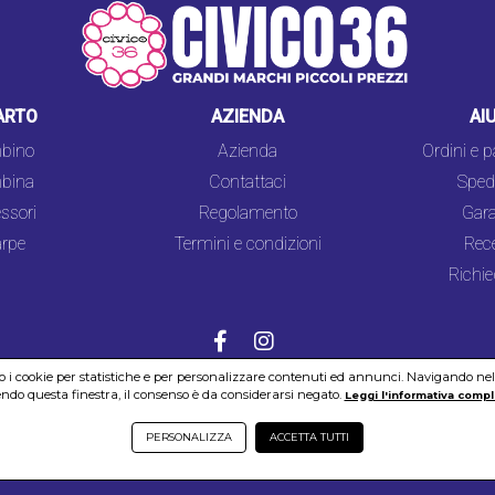
ARTO
AZIENDA
AI
bino
Azienda
Ordini e 
bina
Contattaci
Spedi
ssori
Regolamento
Gara
rpe
Termini e condizioni
Rec
Richie
mo i cookie per statistiche e per personalizzare contenuti ed annunci. Navigando nel si
do questa finestra, il consenso è da considerarsi negato.
COOKIES
SICUREZZA
PRIVACY
Leggi l'informativa compl
PERSONALIZZA
ACCETTA TUTTI