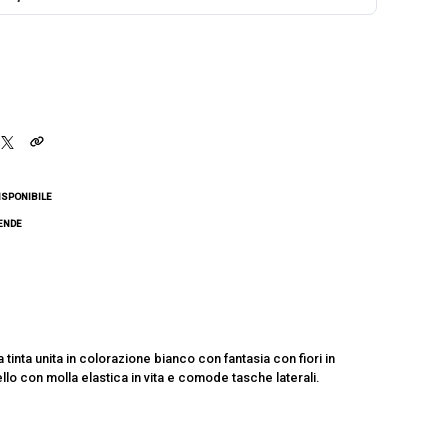
ISPONIBILE
CENDE
tinta unita in colorazione bianco con fantasia con fiori in
lo con molla elastica in vita e comode tasche laterali.