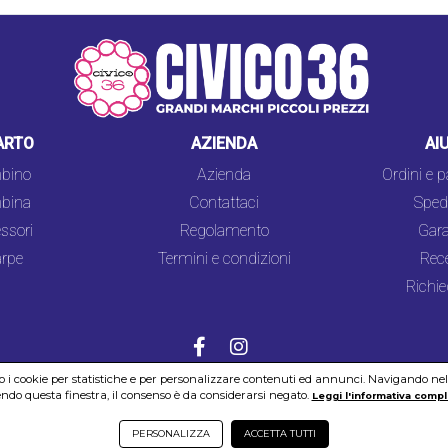
ARTO
AZIENDA
AI
bino
Azienda
Ordini e 
bina
Contattaci
Spedi
ssori
Regolamento
Gara
rpe
Termini e condizioni
Rec
Richie
mo i cookie per statistiche e per personalizzare contenuti ed annunci. Navigando nel si
do questa finestra, il consenso è da considerarsi negato.
COOKIES
SICUREZZA
PRIVACY
Leggi l'informativa compl
PERSONALIZZA
ACCETTA TUTTI