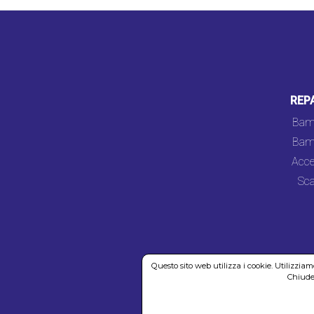
REP
Bam
Bam
Acce
Sca
Questo sito web utilizza i cookie. Utilizzia
Chiuden