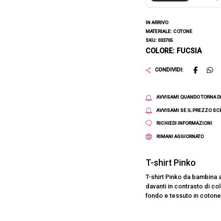
IN ARRIVO
MATERIALE: COTONE
SKU: 033705
COLORE: FUCSIA
CONDIVIDI:
AVVISAMI QUANDO TORNA D
AVVISAMI SE IL PREZZO S
RICHIEDI INFORMAZIONI
RIMANI AGGIORNATO
T-shirt Pinko
T-shirt Pinko da bambina a
davanti in contrasto di co
fondo e tessuto in cotone