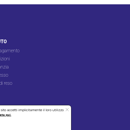
UTO
pagamento
zioni
nzia
esso
di reso
to accetti implicitamente il loro utilizzo.
eta qui.