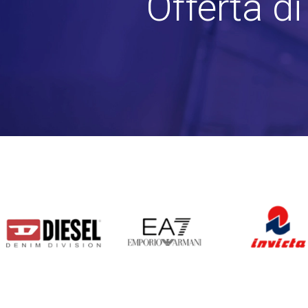
Offerta d
DIESEL
EA7
INVICTA