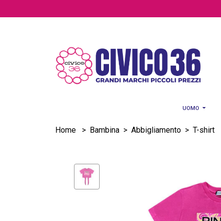
Salta al contenuto principale
UOMO
Home
>
Bambina
>
Abbigliamento
>
T-shirt