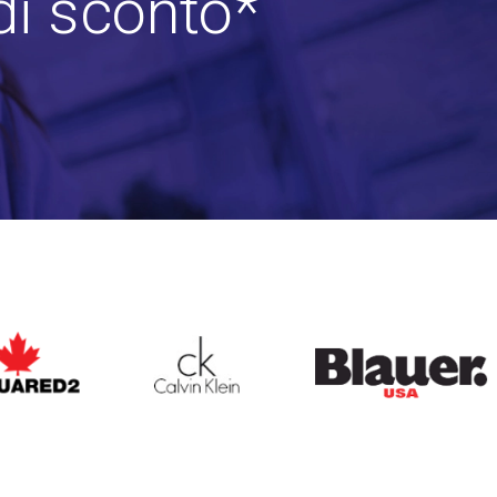
di sconto*
ARED2
CALVIN KLEIN
BLAUER