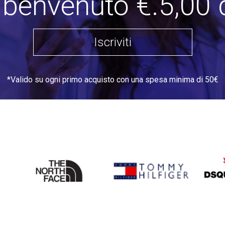
i benvenuto €.5,00 
Iscriviti
*Valido su ogni primo acquisto con una spesa minima di 50€
THE
TOMMY HILFIGER
DSQU
NORTH
FACE