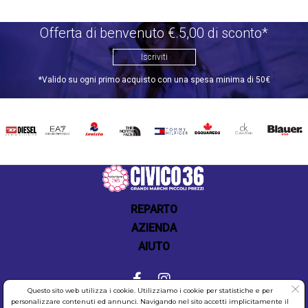
Offerta di benvenuto €.5,00 di sconto*
Iscriviti
*Valido su ogni primo acquisto con una spesa minima di 50€
DIESEL
EA7
INVICTA
THE
TOMMY
DSQUARED2
CALVIN
BLAUER
NORTH
HILFIGER
KLEIN
FACE
REPARTO
AZIENDA
AIUTO
Questo sito web utilizza i cookie. Utilizziamo i cookie per statistiche e per
personalizzare contenuti ed annunci. Navigando nel sito accetti implicitamente il