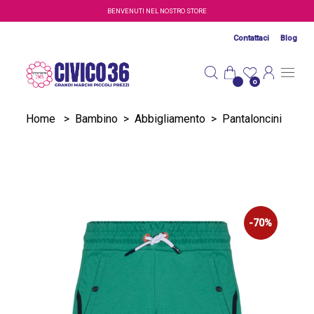
Salta al contenuto principale
BENVENUTI NEL NOSTRO STORE
Contattaci
Blog
0
Home
>
Bambino
>
Abbigliamento
>
Pantaloncini
-70%