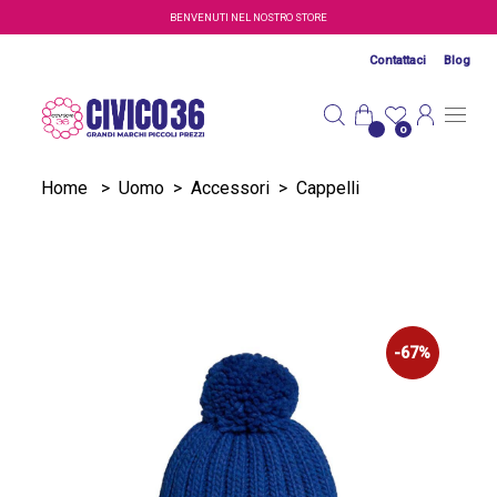
Salta al contenuto principale
BENVENUTI NEL NOSTRO STORE
Contattaci
Blog
0
Home
>
Uomo
>
Accessori
>
Cappelli
-67%