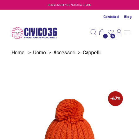
Salta al contenuto principale
BENVENUTI NEL NOSTRO STORE
Contattaci
Blog
0
Home
>
Uomo
>
Accessori
>
Cappelli
-67%