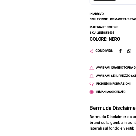
IN ARRIVO
COLLEZIONE:
PRIMAVERA/ESTAT
MATERIALE: COTONE
SKU: 23EDS53494
COLORE: NERO
CONDIVIDI:
AVVISAMI QUANDO TORNA D
AVVISAMI SE IL PREZZO S
RICHIEDI INFORMAZIONI
RIMANI AGGIORNATO
Bermuda Disclaim
Bermuda Disclaimer da uom
brand sulla gamba in contr
laterali sul fondo e vestib