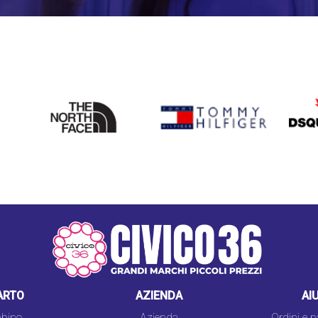
THE
TOMMY HILFIGER
DSQU
NORTH
FACE
ARTO
AZIENDA
AI
bino
Azienda
Ordini e 