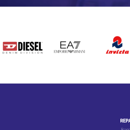
DIESEL
EA7
INVICTA
REP
Bam