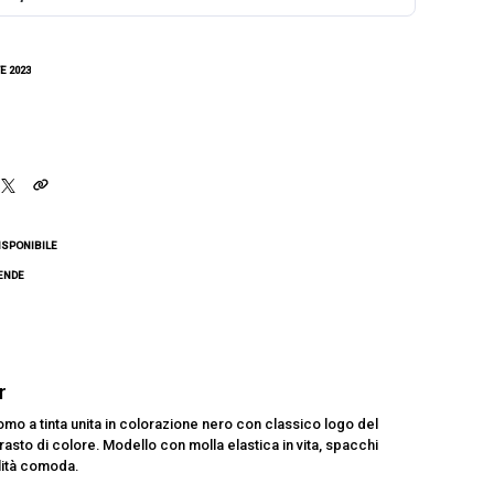
E 2023
ISPONIBILE
CENDE
er
o a tinta unita in colorazione nero con classico logo del
asto di colore. Modello con molla elastica in vita, spacchi
ilità comoda.