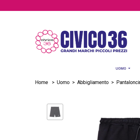
Salta al contenuto principale
UOMO
Home
>
Uomo
>
Abbigliamento
>
Pantalonci