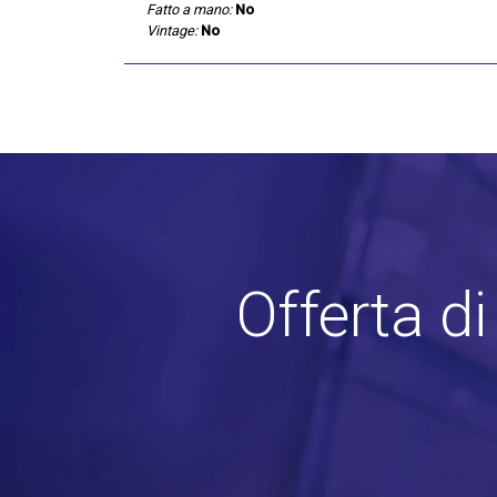
Fatto a mano:
No
Vintage:
No
Offerta d