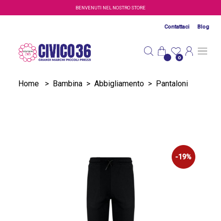
Salta al contenuto principale
BENVENUTI NEL NOSTRO STORE
Contattaci
Blog
0
Home
>
Bambina
>
Abbigliamento
>
Pantaloni
-19%