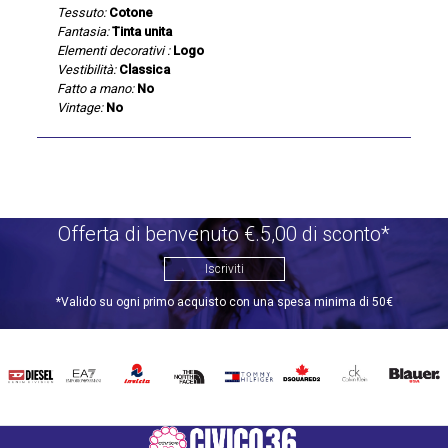
Tessuto:
Cotone
Fantasia:
Tinta unita
Elementi decorativi :
Logo
Vestibilità:
Classica
Fatto a mano:
No
Vintage:
No
Offerta di benvenuto €.5,00 di sconto*
Iscriviti
*Valido su ogni primo acquisto con una spesa minima di 50€
DIESEL
EA7
INVICTA
THE
TOMMY
DSQUARED2
CALVIN
BLAUER
NORTH
HILFIGER
KLEIN
FACE