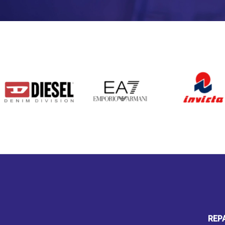
DIESEL
EA7
INVICTA
REP