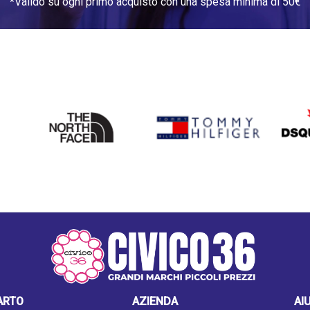
*Valido su ogni primo acquisto con una spesa minima di 50€
THE
TOMMY HILFIGER
DSQU
NORTH
FACE
ARTO
AZIENDA
AI