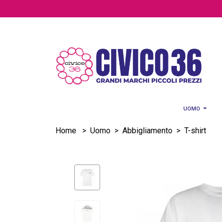
Salta al contenuto principale
UOMO
Home
>
Uomo
>
Abbigliamento
>
T-shirt