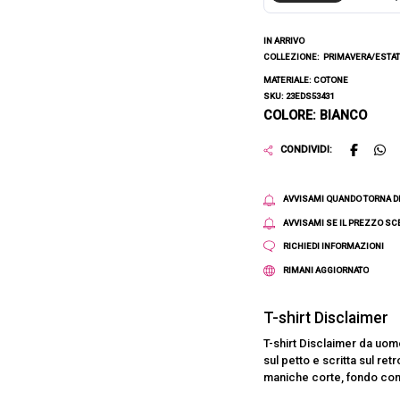
IN ARRIVO
COLLEZIONE:
PRIMAVERA/ESTAT
MATERIALE: COTONE
SKU: 23EDS53431
COLORE: BIANCO
CONDIVIDI:
AVVISAMI QUANDO TORNA D
AVVISAMI SE IL PREZZO S
RICHIEDI INFORMAZIONI
RIMANI AGGIORNATO
T-shirt Disclaimer
T-shirt Disclaimer da uom
sul petto e scritta sul ret
maniche corte, fondo con 