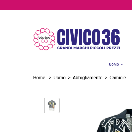
Salta al contenuto principale
UOMO
Home
>
Uomo
>
Abbigliamento
>
Camicie