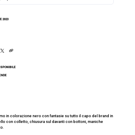
E 2023
ISPONIBILE
CENDE
r
o in colorazione nero con fantasie su tutto il capo del brand in
llo con colletto, chiusura sul davanti con bottoni, maniche
to.