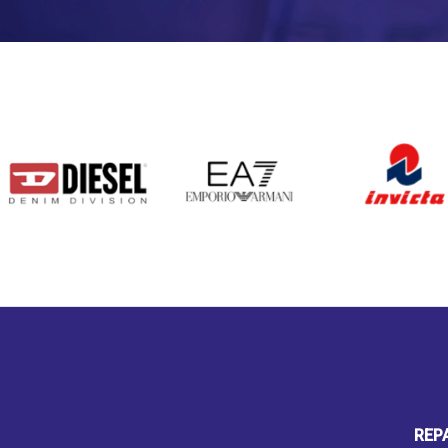
DIESEL
EA7
INVICTA
REP