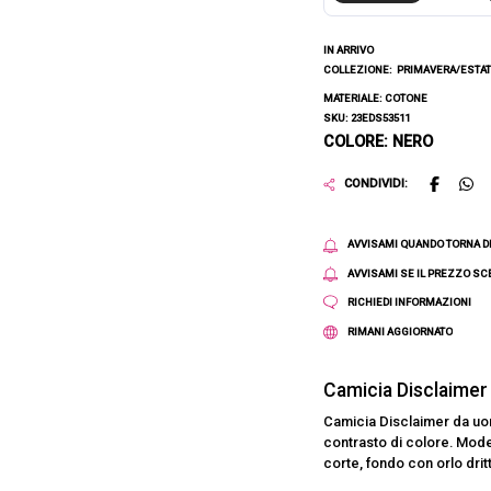
IN ARRIVO
COLLEZIONE:
PRIMAVERA/ESTAT
MATERIALE: COTONE
SKU: 23EDS53511
COLORE: NERO
CONDIVIDI:
AVVISAMI QUANDO TORNA D
AVVISAMI SE IL PREZZO S
RICHIEDI INFORMAZIONI
RIMANI AGGIORNATO
Camicia Disclaime
Camicia Disclaimer da uom
contrasto di colore. Mode
corte, fondo con orlo drit