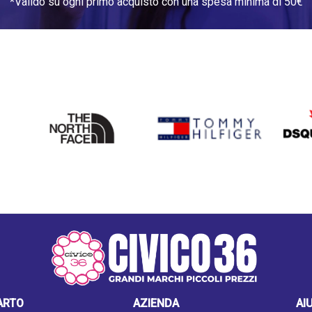
*Valido su ogni primo acquisto con una spesa minima di 50€
THE
TOMMY HILFIGER
DSQU
NORTH
FACE
ARTO
AZIENDA
AI