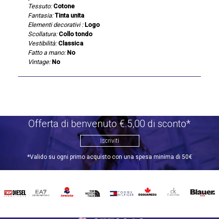
Tessuto:
Cotone
Fantasia:
Tinta unita
Elementi decorativi :
Logo
Scollatura:
Collo tondo
Vestibilità:
Classica
Fatto a mano:
No
Vintage:
No
Offerta di benvenuto €.5,00 di sconto*
Iscriviti
*Valido su ogni primo acquisto con una spesa minima di 50€
DIESEL
EA7
INVICTA
THE
TOMMY
DSQUARED2
CALVIN
BLAUER
NORTH
HILFIGER
KLEIN
FACE