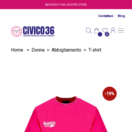
Salta al contenuto principale
BENVENUTI NEL NOSTRO STORE
Contattaci
Blog
0
Home
>
Donna
>
Abbigliamento
>
T-shirt
-19%