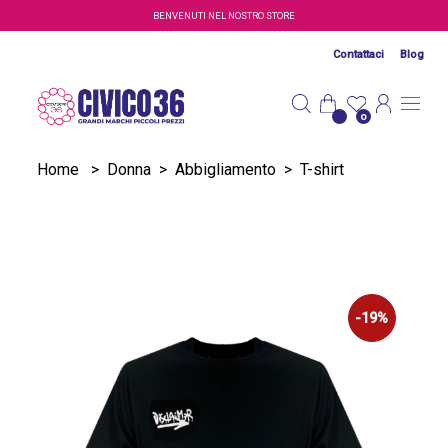
Salta al contenuto principale
BENVENUTI NEL NOSTRO STORE
Contattaci
Blog
0
Home
>
Donna
>
Abbigliamento
>
T-shirt
-19%