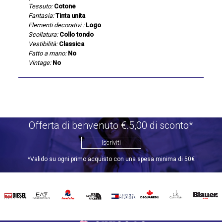
Tessuto:
Cotone
Fantasia:
Tinta unita
Elementi decorativi :
Logo
Scollatura:
Collo tondo
Vestibilità:
Classica
Fatto a mano:
No
Vintage:
No
Offerta di benvenuto €.5,00 di sconto*
Iscriviti
*Valido su ogni primo acquisto con una spesa minima di 50€
DIESEL
EA7
INVICTA
THE
TOMMY
DSQUARED2
CALVIN
BLAUER
NORTH
HILFIGER
KLEIN
FACE