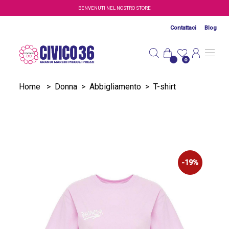
Salta al contenuto principale
BENVENUTI NEL NOSTRO STORE
Contattaci
Blog
0
Home
>
Donna
>
Abbigliamento
>
T-shirt
-19%