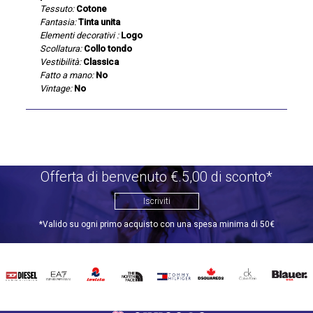
Tessuto:
Cotone
Fantasia:
Tinta unita
Elementi decorativi :
Logo
Scollatura:
Collo tondo
Vestibilità:
Classica
Fatto a mano:
No
Vintage:
No
Offerta di benvenuto €.5,00 di sconto*
Iscriviti
*Valido su ogni primo acquisto con una spesa minima di 50€
DIESEL
EA7
INVICTA
THE
TOMMY
DSQUARED2
CALVIN
BLAUER
NORTH
HILFIGER
KLEIN
FACE