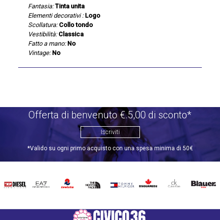
Fantasia:
Tinta unita
Elementi decorativi :
Logo
Scollatura:
Collo tondo
Vestibilità:
Classica
Fatto a mano:
No
Vintage:
No
Offerta di benvenuto €.5,00 di sconto*
Iscriviti
*Valido su ogni primo acquisto con una spesa minima di 50€
DIESEL
EA7
INVICTA
THE
TOMMY
DSQUARED2
CALVIN
BLAUER
NORTH
HILFIGER
KLEIN
FACE