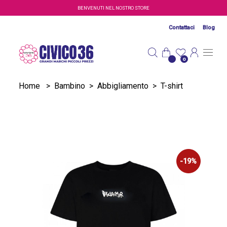
Salta al contenuto principale
BENVENUTI NEL NOSTRO STORE
Contattaci
Blog
0
Home
>
Bambino
>
Abbigliamento
>
T-shirt
-19%