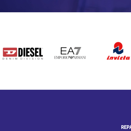
DIESEL
EA7
INVICTA
REP