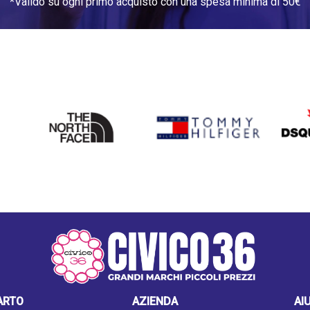
*Valido su ogni primo acquisto con una spesa minima di 50€
THE
TOMMY HILFIGER
DSQU
NORTH
FACE
ARTO
AZIENDA
AI