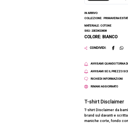
IN ARRIVO
COLLEZIONE:
PRIMAVERA/ESTAT
MATERIALE: COTONE
SKU: 23EDK53838
COLORE: BIANCO
CONDIVIDI:
AVVISAMI QUANDO TORNA D
AVVISAMI SE IL PREZZO S
RICHIEDI INFORMAZIONI
RIMANI AGGIORNATO
T-shirt Disclaimer
T-shirt Disclaimer da bamb
brand sul davanti e scritta
maniche corte, fondo con 