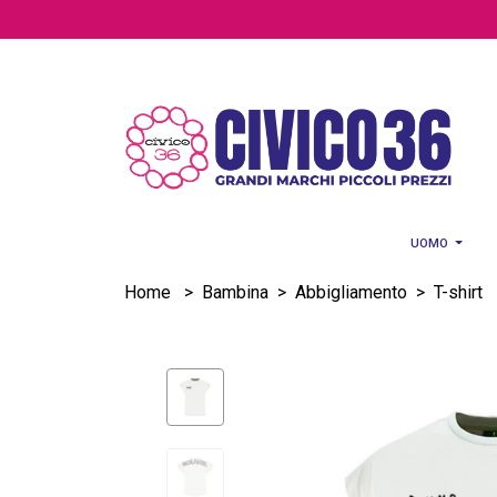
Salta al contenuto principale
UOMO
Home
>
Bambina
>
Abbigliamento
>
T-shirt