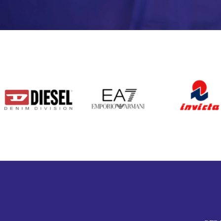
DIESEL
EA7
INVICTA