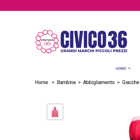
Salta al contenuto principale
UOMO
Home
>
Bambina
>
Abbigliamento
>
Giacche