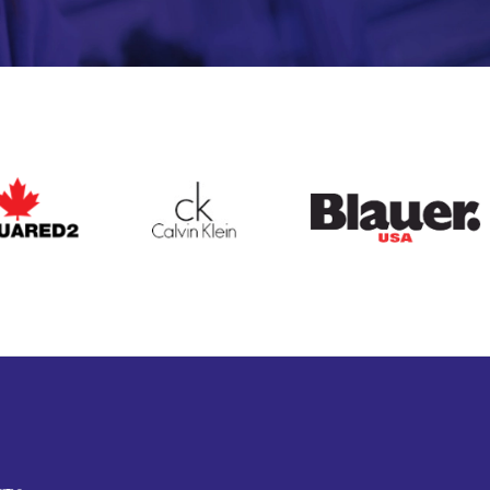
ARED2
CALVIN KLEIN
BLAUER