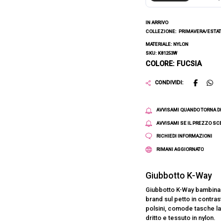
IN ARRIVO
COLLEZIONE:
PRIMAVERA/ESTAT
MATERIALE: NYLON
SKU: K81253W
COLORE: FUCSIA
CONDIVIDI:
AVVISAMI QUANDO TORNA D
AVVISAMI SE IL PREZZO S
RICHIEDI INFORMAZIONI
RIMANI AGGIORNATO
Giubbotto K-Way
Giubbotto K-Way bambina a 
brand sul petto in contr
polsini, comode tasche lat
dritto e tessuto in nylon.