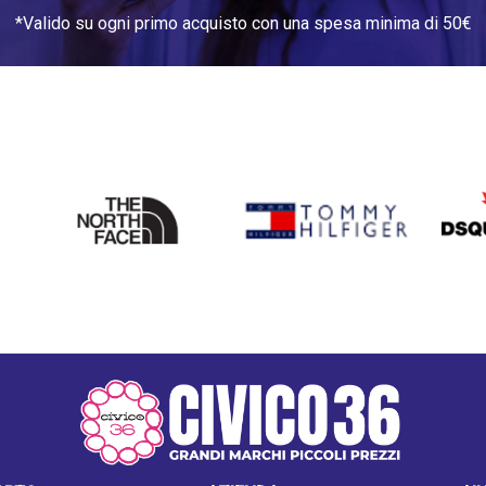
*Valido su ogni primo acquisto con una spesa minima di 50€
THE
TOMMY HILFIGER
DSQU
NORTH
FACE