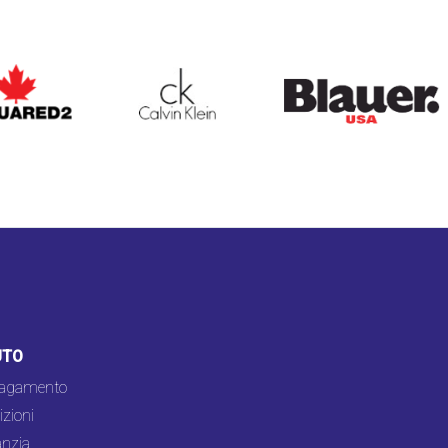
ARED2
CALVIN KLEIN
BLAUER
UTO
pagamento
zioni
nzia