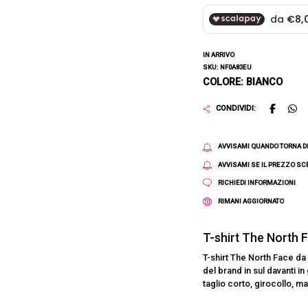
IN ARRIVO
SKU: NF0A83EU
COLORE: BIANCO
CONDIVIDI:
AVVISAMI QUANDO TORNA D
AVVISAMI SE IL PREZZO S
RICHIEDI INFORMAZIONI
RIMANI AGGIORNATO
T-shirt The North 
T-shirt The North Face da
del brand in sul davanti i
taglio corto, girocollo, m