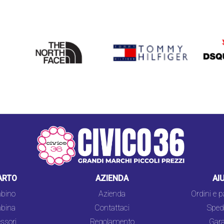
THE
TOMMY HILFIGER
DSQU
NORTH
FACE
ARTO
AZIENDA
AI
bino
Azienda
Ordini e 
bina
Contattaci
Spedi
ssori
Regolamento
Gara