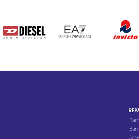
DIESEL
EA7
INVICTA
REP
Bam
Bam
Acce