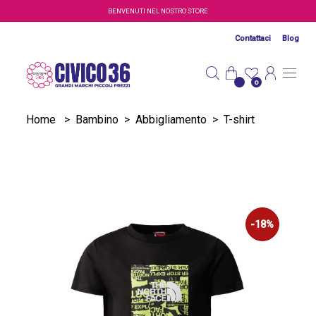
Salta al contenuto principale
BENVENUTI NEL NOSTRO STORE
Contattaci
Blog
0
Home
>
Bambino
>
Abbigliamento
>
T-shirt
-18%