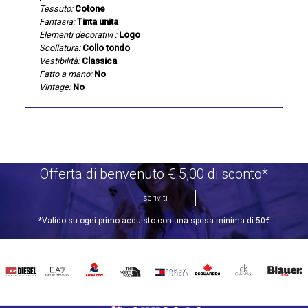
Tessuto:
Cotone
Fantasia:
Tinta unita
Elementi decorativi :
Logo
Scollatura:
Collo tondo
Vestibilità:
Classica
Fatto a mano:
No
Vintage:
No
Offerta di benvenuto €.5,00 di sconto*
Iscriviti
*Valido su ogni primo acquisto con una spesa minima di 50€
DIESEL
EA7
INVICTA
THE
TOMMY
DSQUARED2
CALVIN
BLAUER
NORTH
HILFIGER
KLEIN
FACE