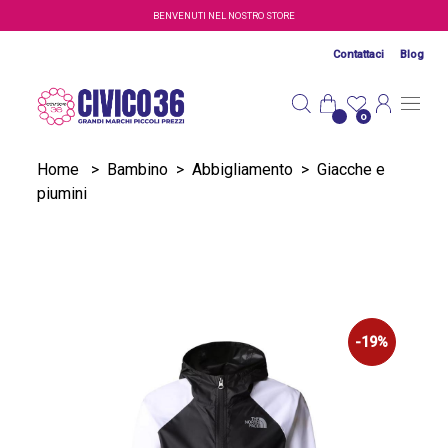
Salta al contenuto principale
BENVENUTI NEL NOSTRO STORE
Contattaci
Blog
0
Home
>
Bambino
>
Abbigliamento
>
Giacche e
piumini
-19%