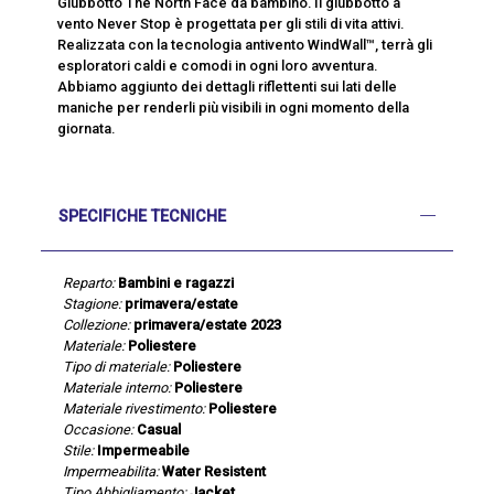
Giubbotto The North Face da bambino. Il giubbotto a
vento Never Stop è progettata per gli stili di vita attivi.
Realizzata con la tecnologia antivento WindWall™, terrà gli
esploratori caldi e comodi in ogni loro avventura.
Abbiamo aggiunto dei dettagli riflettenti sui lati delle
maniche per renderli più visibili in ogni momento della
giornata.
SPECIFICHE TECNICHE
Reparto:
Bambini e ragazzi
Stagione:
primavera/estate
Collezione:
primavera/estate 2023
Materiale:
Poliestere
Tipo di materiale:
Poliestere
Materiale interno:
Poliestere
Materiale rivestimento:
Poliestere
Occasione:
Casual
Stile:
Impermeabile
Impermeabilita:
Water Resistent
Tipo Abbigliamento:
Jacket