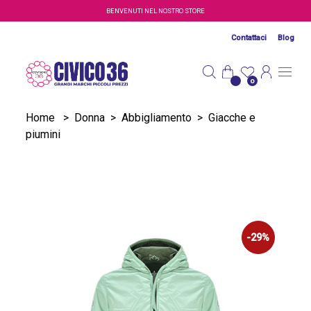
Salta al contenuto principale
BENVENUTI NEL NOSTRO STORE
Contattaci
Blog
0
Home
>
Donna
>
Abbigliamento
>
Giacche e
piumini
-29%