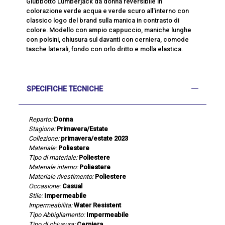
Giubbotto Lumberjack da donna reversibile in
colorazione verde acqua e verde scuro all'interno con
classico logo del brand sulla manica in contrasto di
colore. Modello con ampio cappuccio, maniche lunghe
con polsini, chiusura sul davanti con cerniera, comode
tasche laterali, fondo con orlo dritto e molla elastica.
SPECIFICHE TECNICHE
Reparto:
Donna
Stagione:
Primavera/Estate
Collezione:
primavera/estate 2023
Materiale:
Poliestere
Tipo di materiale:
Poliestere
Materiale interno:
Poliestere
Materiale rivestimento:
Poliestere
Occasione:
Casual
Stile:
Impermeabile
Impermeabilita:
Water Resistent
Tipo Abbigliamento:
Impermeabile
Tipo di chiusura:
Cerniera