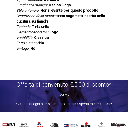
Lunghezza manica:
Manica lunga
Stile anteriore:
Non rilevante per questo prodotto
Descrizione della tasca:
tasca sagomata inserita nella
cucitura sui fianchi
Fantasia:
Tinta unita
Elementi decorativi :
Logo
Vestibilità:
Classica
Fatto a mano:
No
Vintage:
No
Offerta di benvenuto €.5,00 di sconto*
Iscriviti
*Valido su ogni primo acquisto con una spesa minima di 50€
DIESEL
EA7
INVICTA
THE
TOMMY
DSQUARED2
CALVIN
BLAUER