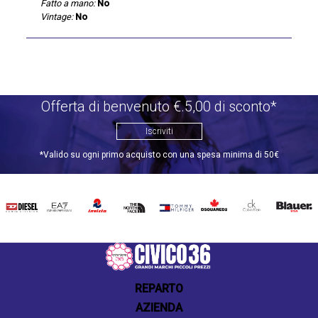
Fatto a mano:
No
Vintage:
No
Offerta di benvenuto €.5,00 di sconto*
Iscriviti
*Valido su ogni primo acquisto con una spesa minima di 50€
DIESEL
EA7
INVICTA
THE
TOMMY
DSQUARED2
CALVIN
BLAUER
NORTH
HILFIGER
KLEIN
FACE
REPARTO
AZIENDA