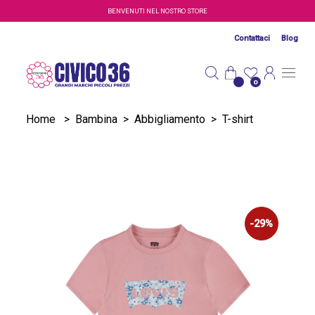
Salta al contenuto principale
BENVENUTI NEL NOSTRO STORE
Contattaci
Blog
0
Home
>
Bambina
>
Abbigliamento
>
T-shirt
-29%