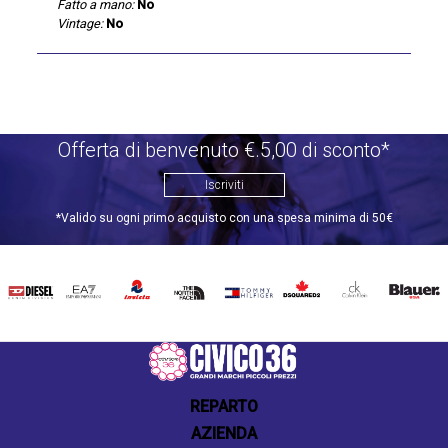
Fatto a mano:
No
Vintage:
No
Offerta di benvenuto €.5,00 di sconto*
Iscriviti
*Valido su ogni primo acquisto con una spesa minima di 50€
DIESEL
EA7
INVICTA
THE
TOMMY
DSQUARED2
CALVIN
BLAUER
NORTH
HILFIGER
KLEIN
FACE
REPARTO
AZIENDA