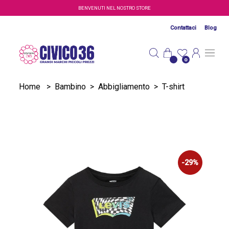
Salta al contenuto principale
BENVENUTI NEL NOSTRO STORE
Contattaci
Blog
0
Home
>
Bambino
>
Abbigliamento
>
T-shirt
-29%