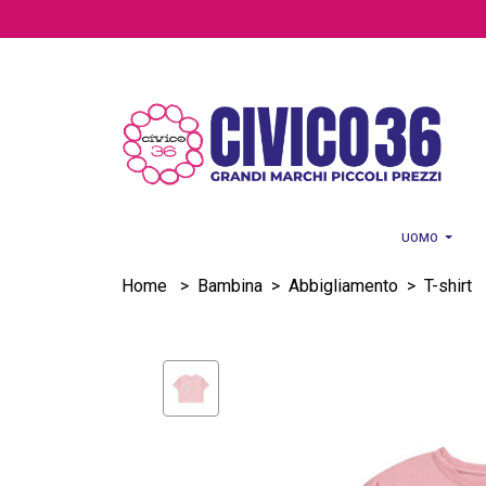
Salta al contenuto principale
UOMO
Home
>
Bambina
>
Abbigliamento
>
T-shirt