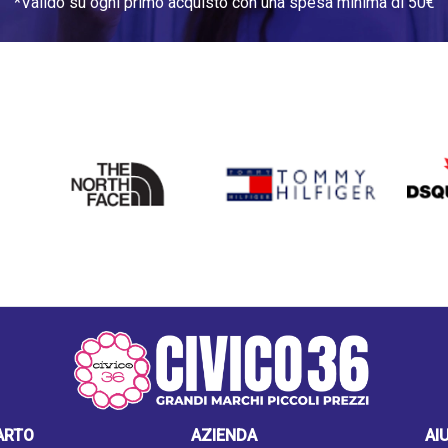
*Valido su ogni primo acquisto con una spesa minima di 50€
THE
TOMMY HILFIGER
DSQU
NORTH
FACE
ARTO
AZIENDA
AI