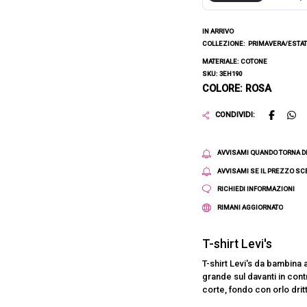
IN ARRIVO
COLLEZIONE:
PRIMAVERA/ESTAT
MATERIALE: COTONE
SKU: 3EH190
COLORE: ROSA
CONDIVIDI:
AVVISAMI QUANDO TORNA D
AVVISAMI SE IL PREZZO S
RICHIEDI INFORMAZIONI
RIMANI AGGIORNATO
T-shirt Levi's
T-shirt Levi's da bambina 
grande sul davanti in cont
corte, fondo con orlo drit