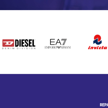
DIESEL
EA7
INVICTA
REP