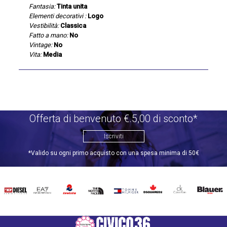
Fantasia:
Tinta unita
Elementi decorativi :
Logo
Vestibilità:
Classica
Fatto a mano:
No
Vintage:
No
Vita:
Media
Offerta di benvenuto €.5,00 di sconto*
Iscriviti
*Valido su ogni primo acquisto con una spesa minima di 50€
DIESEL
EA7
INVICTA
THE
TOMMY
DSQUARED2
CALVIN
BLAUER
NORTH
HILFIGER
KLEIN
FACE