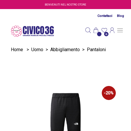
Salta al contenuto principale
BENVENUTI NEL NOSTRO STORE
Contattaci
Blog
0
Home
>
Uomo
>
Abbigliamento
>
Pantaloni
-20%