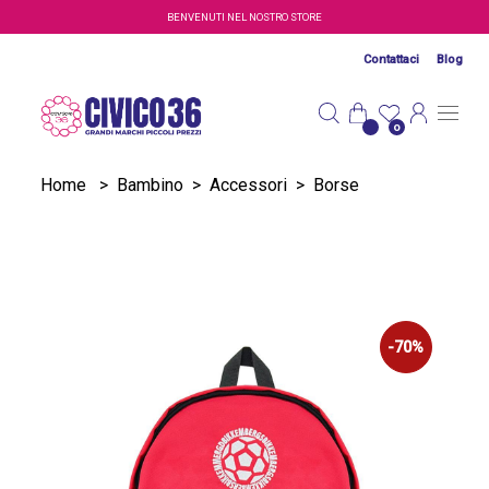
Salta al contenuto principale
BENVENUTI NEL NOSTRO STORE
Contattaci
Blog
0
Home
>
Bambino
>
Accessori
>
Borse
-70%