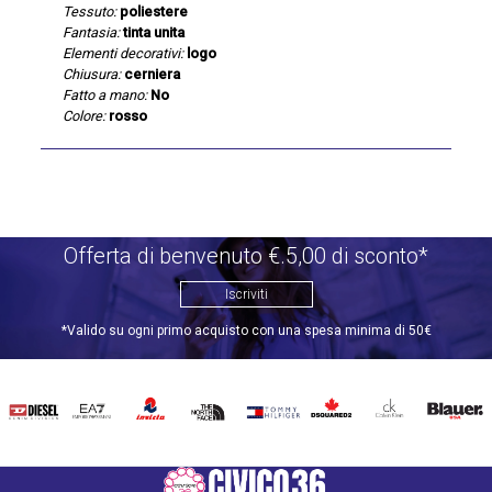
Tessuto:
poliestere
Fantasia:
tinta unita
Elementi decorativi:
logo
Chiusura:
cerniera
Fatto a mano:
No
Colore:
rosso
Offerta di benvenuto €.5,00 di sconto*
Iscriviti
*Valido su ogni primo acquisto con una spesa minima di 50€
DIESEL
EA7
INVICTA
THE
TOMMY
DSQUARED2
CALVIN
BLAUER
NORTH
HILFIGER
KLEIN
FACE