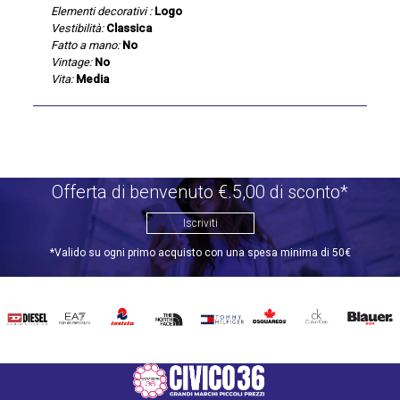
Elementi decorativi :
Logo
Vestibilità:
Classica
Fatto a mano:
No
Vintage:
No
Vita:
Media
Offerta di benvenuto €.5,00 di sconto*
Iscriviti
*Valido su ogni primo acquisto con una spesa minima di 50€
DIESEL
EA7
INVICTA
THE
TOMMY
DSQUARED2
CALVIN
BLAUER
NORTH
HILFIGER
KLEIN
FACE