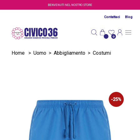
Salta al contenuto principale
BENVENUTI NEL NOSTRO STORE
Contattaci
Blog
0
Home
>
Uomo
>
Abbigliamento
>
Costumi
-25%