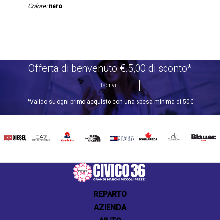
Colore:
nero
Offerta di benvenuto €.5,00 di sconto*
Iscriviti
*Valido su ogni primo acquisto con una spesa minima di 50€
DIESEL
EA7
INVICTA
THE
TOMMY
DSQUARED2
CALVIN
BLAUER
NORTH
HILFIGER
KLEIN
FACE
REPARTO
AZIENDA