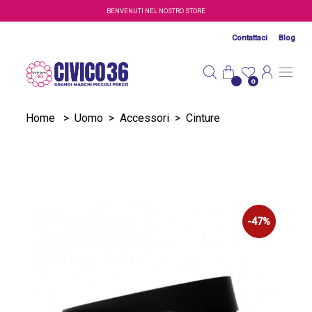
Salta al contenuto principale
BENVENUTI NEL NOSTRO STORE
Contattaci
Blog
0
Home
>
Uomo
>
Accessori
>
Cinture
-47%