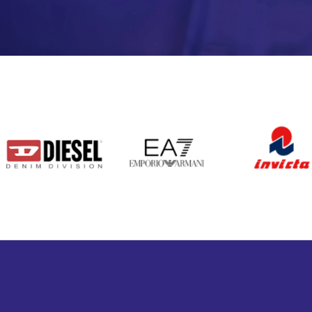
DIESEL
EA7
INVICTA