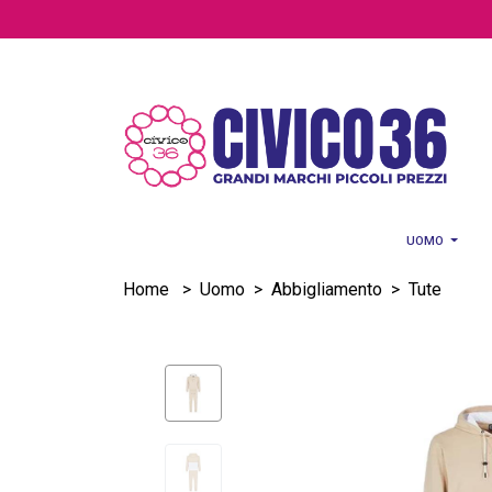
Salta al contenuto principale
UOMO
Home
>
Uomo
>
Abbigliamento
>
Tute