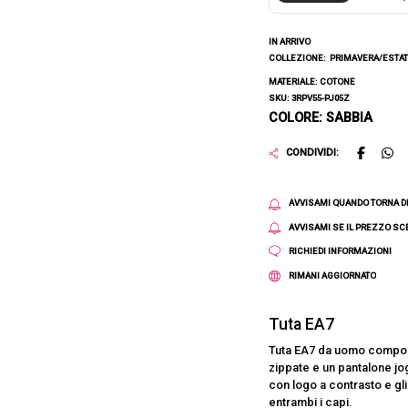
IN ARRIVO
COLLEZIONE:
PRIMAVERA/ESTAT
MATERIALE: COTONE
SKU: 3RPV55-PJ05Z
COLORE: SABBIA
CONDIVIDI:
AVVISAMI QUANDO TORNA D
AVVISAMI SE IL PREZZO S
RICHIEDI INFORMAZIONI
RIMANI AGGIORNATO
Tuta EA7
Tuta EA7 da uomo compost
zippate e un pantalone jo
con logo a contrasto e gli
entrambi i capi.