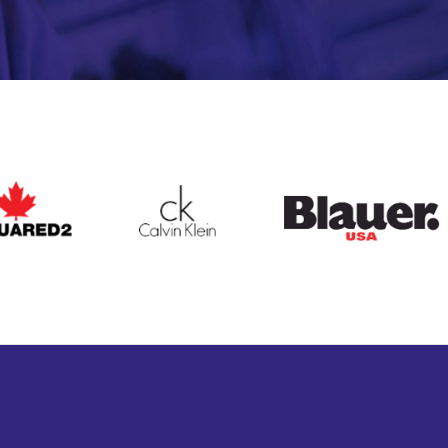
ARED2
CALVIN KLEIN
BLAUER