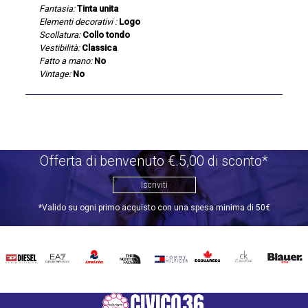
Fantasia:
Tinta unita
Elementi decorativi :
Logo
Scollatura:
Collo tondo
Vestibilità:
Classica
Fatto a mano:
No
Vintage:
No
Offerta di benvenuto €.5,00 di sconto*
Iscriviti
*Valido su ogni primo acquisto con una spesa minima di 50€
DIESEL
EA7
INVICTA
THE
TOMMY
DSQUARED2
CALVIN
BLAUER
NORTH
HILFIGER
KLEIN
FACE