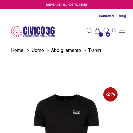
Salta al contenuto principale
BENVENUTI NEL NOSTRO STORE
Contattaci
Blog
0
Home
>
Uomo
>
Abbigliamento
>
T-shirt
-21%