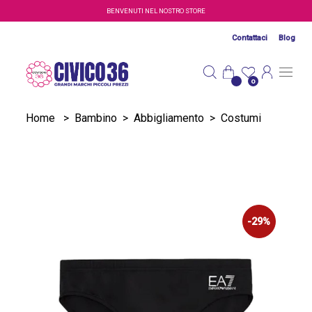
Salta al contenuto principale
BENVENUTI NEL NOSTRO STORE
Contattaci
Blog
0
Home
>
Bambino
>
Abbigliamento
>
Costumi
-29%