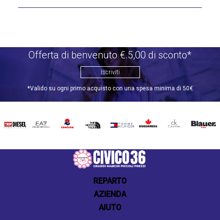
Offerta di benvenuto €.5,00 di sconto*
Iscriviti
*Valido su ogni primo acquisto con una spesa minima di 50€
DIESEL
EA7
INVICTA
THE
TOMMY
DSQUARED2
CALVIN
BLAUER
NORTH
HILFIGER
KLEIN
FACE
REPARTO
AZIENDA
AIUTO