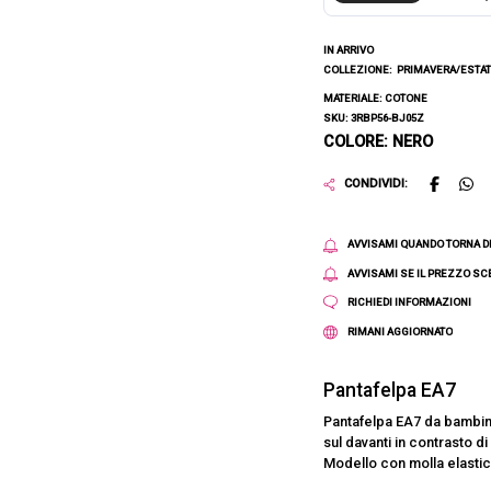
IN ARRIVO
COLLEZIONE:
PRIMAVERA/ESTAT
MATERIALE: COTONE
SKU: 3RBP56-BJ05Z
COLORE: NERO
CONDIVIDI:
AVVISAMI QUANDO TORNA D
AVVISAMI SE IL PREZZO S
RICHIEDI INFORMAZIONI
RIMANI AGGIORNATO
Pantafelpa EA7
Pantafelpa EA7 da bambino
sul davanti in contrasto di
Modello con molla elastica