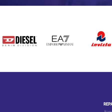
DIESEL
EA7
INVICTA
REP
Bam