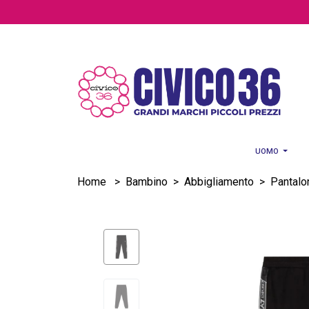
Salta al contenuto principale
UOMO
Home
>
Bambino
>
Abbigliamento
>
Pantalo