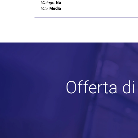
Vintage:
No
Vita:
Media
Offerta d