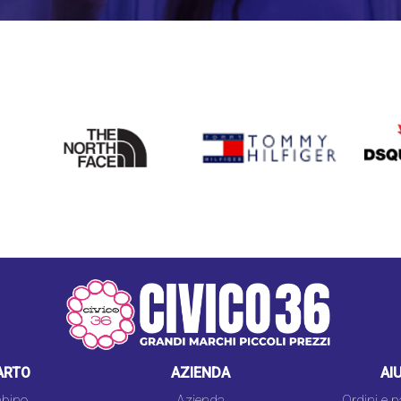
THE
TOMMY HILFIGER
DSQU
NORTH
FACE
ARTO
AZIENDA
AI
bino
Azienda
Ordini e 