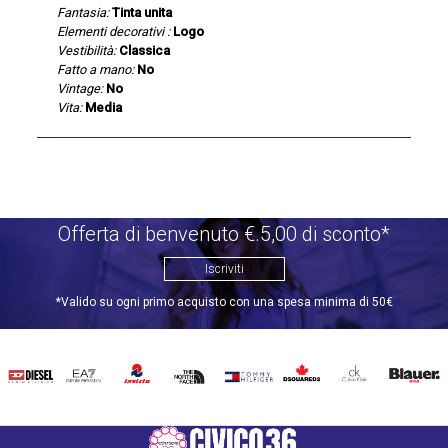
Fantasia:
Tinta unita
Elementi decorativi :
Logo
Vestibilità:
Classica
Fatto a mano:
No
Vintage:
No
Vita:
Media
Offerta di benvenuto €.5,00 di sconto*
Iscriviti
*Valido su ogni primo acquisto con una spesa minima di 50€
DIESEL
EA7
INVICTA
THE
TOMMY
DSQUARED2
CALVIN
BLAUER
NORTH
HILFIGER
KLEIN
FACE