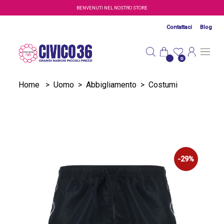
Salta al contenuto principale
BENVENUTI NEL NOSTRO STORE
Contattaci
Blog
0
Home
>
Uomo
>
Abbigliamento
>
Costumi
-29%