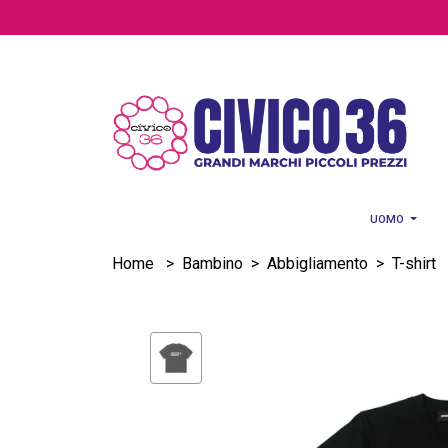
Salta al contenuto principale
UOMO
Home
>
Bambino
>
Abbigliamento
>
T-shirt