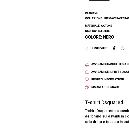
IN ARRIVO
COLLEZIONE:
PRIMAVERA/ESTAT
MATERIALE: COTONE
SKU: DQ1104-D008D
COLORE: NERO
CONDIVIDI:
AVVISAMI QUANDO TORNA D
AVVISAMI SE IL PREZZO S
RICHIEDI INFORMAZIONI
RIMANI AGGIORNATO
T-shirt Dsquared
T-shirt Dsquared da bambi
del brand sul davanti in 
orlo dritto e tessuto in co