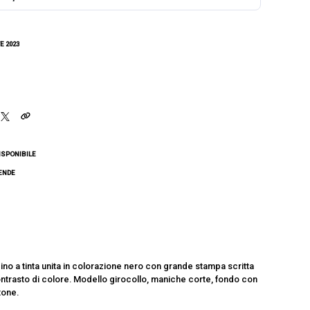
E 2023
ISPONIBILE
CENDE
no a tinta unita in colorazione nero con grande stampa scritta
contrasto di colore. Modello girocollo, maniche corte, fondo con
tone.