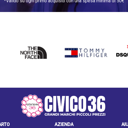
*Valido su ogni primo acquisto con una spesa minima di 50€
THE
TOMMY HILFIGER
DSQU
NORTH
FACE
ARTO
AZIENDA
AI