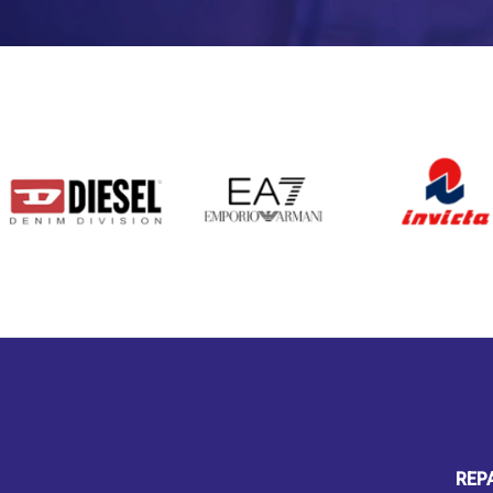
DIESEL
EA7
INVICTA
REP