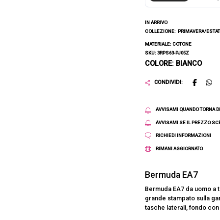
IN ARRIVO
COLLEZIONE:
PRIMAVERA/ESTAT
MATERIALE: COTONE
SKU: 3RPS63-PJ05Z
COLORE: BIANCO
CONDIVIDI:
AVVISAMI QUANDO TORNA D
AVVISAMI SE IL PREZZO S
RICHIEDI INFORMAZIONI
RIMANI AGGIORNATO
Bermuda EA7
Bermuda EA7 da uomo a tin
grande stampato sulla ga
tasche laterali, fondo con 