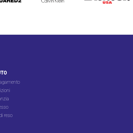
UTO
pagamento
zioni
nzia
esso
di reso