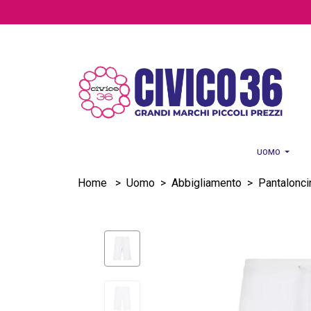
Salta al contenuto principale
UOMO
Home
>
Uomo
>
Abbigliamento
>
Pantalonci