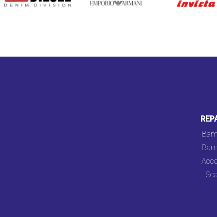
REP
Bam
Bam
Acce
Sca