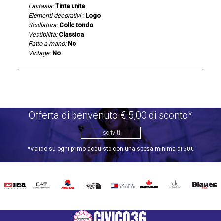
Fantasia:
Tinta unita
Elementi decorativi :
Logo
Scollatura:
Collo tondo
Vestibilità:
Classica
Fatto a mano:
No
Vintage:
No
Offerta di benvenuto €.5,00 di sconto*
Iscriviti
*Valido su ogni primo acquisto con una spesa minima di 50€
DIESEL
EA7
INVICTA
THE
TOMMY
DSQUARED2
CALVIN
BLAUER
NORTH
HILFIGER
KLEIN
FACE