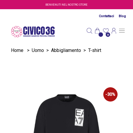
Salta al contenuto principale
BENVENUTI NEL NOSTRO STORE
Contattaci
Blog
0
Home
>
Uomo
>
Abbigliamento
>
T-shirt
-30%