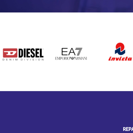
DIESEL
EA7
INVICTA
REP