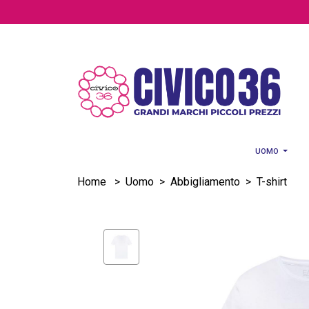
Salta al contenuto principale
UOMO
Home
>
Uomo
>
Abbigliamento
>
T-shirt