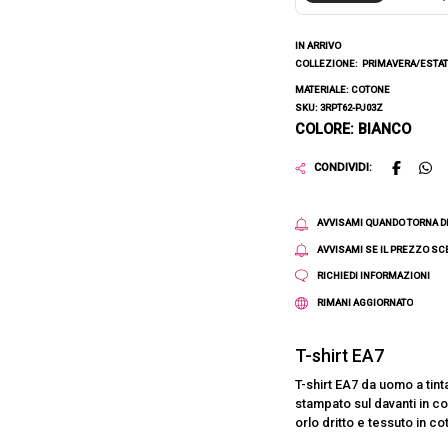
IN ARRIVO
COLLEZIONE:
PRIMAVERA/ESTAT
MATERIALE: COTONE
SKU: 3RPT62-PJ03Z
COLORE: BIANCO
CONDIVIDI:
AVVISAMI QUANDO TORNA D
AVVISAMI SE IL PREZZO S
RICHIEDI INFORMAZIONI
RIMANI AGGIORNATO
T-shirt EA7
T-shirt EA7 da uomo a tin
stampato sul davanti in c
orlo dritto e tessuto in co