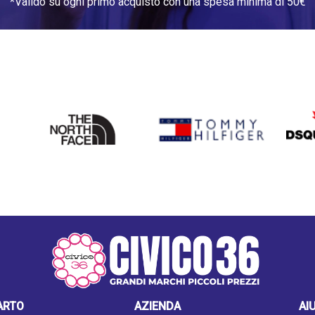
*Valido su ogni primo acquisto con una spesa minima di 50€
THE
TOMMY HILFIGER
DSQU
NORTH
FACE
ARTO
AZIENDA
AI