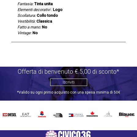
Fantasia:
Tinta unita
Elementi decorativi :
Logo
Scollatura:
Collo tondo
Vestibilità:
Classica
Fatto a mano:
No
Vintage:
No
Offerta di benvenuto €.5,00 di sconto*
Iscriviti
*Valido su ogni primo acquisto con una spesa minima di 50€
DIESEL
EA7
INVICTA
THE
TOMMY
DSQUARED2
CALVIN
BLAUER
NORTH
HILFIGER
KLEIN
FACE