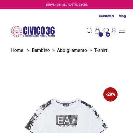
Salta al contenuto principale
BENVENUTI NEL NOSTRO STORE
Contattaci
Blog
0
Home
>
Bambino
>
Abbigliamento
>
T-shirt
-29%