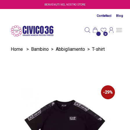
Salta al contenuto principale
BENVENUTI NEL NOSTRO STORE
Contattaci
Blog
0
Home
>
Bambino
>
Abbigliamento
>
T-shirt
-29%