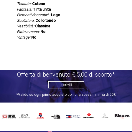
Tessuto:
Cotone
Fantasia:
Tinta unita
Elementi decorativi :
Logo
Scollatura:
Collo tondo
Vestibilità:
Classica
Fatto a mano:
No
Vintage:
No
Offerta di benvenuto €.5,00 di sconto*
Iscriviti
*Valido su ogni primo acquisto con una spesa minima di 50€
DIESEL
EA7
INVICTA
THE
TOMMY
DSQUARED2
CALVIN
BLAUER
NORTH
HILFIGER
KLEIN
FACE