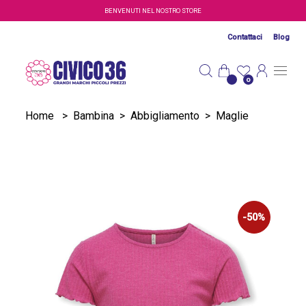
Salta al contenuto principale
BENVENUTI NEL NOSTRO STORE
Contattaci
Blog
0
Home
>
Bambina
>
Abbigliamento
>
Maglie
-50%