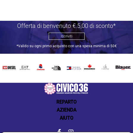
Offerta di benvenuto €.5,00 di sconto*
Iscriviti
*Valido su ogni primo acquisto con una spesa minima di 50€
DIESEL
EA7
INVICTA
THE
TOMMY
DSQUARED2
CALVIN
BLAUER
NORTH
HILFIGER
KLEIN
FACE
REPARTO
AZIENDA
AIUTO