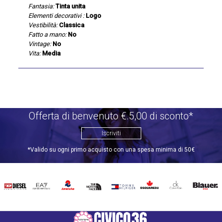
Fantasia:
Tinta unita
Elementi decorativi :
Logo
Vestibilità:
Classica
Fatto a mano:
No
Vintage:
No
Vita:
Media
Offerta di benvenuto €.5,00 di sconto*
Iscriviti
*Valido su ogni primo acquisto con una spesa minima di 50€
DIESEL
EA7
INVICTA
THE
TOMMY
DSQUARED2
CALVIN
BLAUER
NORTH
HILFIGER
KLEIN
FACE