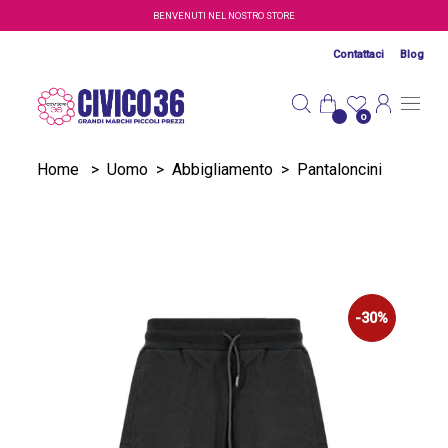
Salta al contenuto principale
BENVENUTI NEL NOSTRO STORE
Contattaci
Blog
0
Home
>
Uomo
>
Abbigliamento
>
Pantaloncini
-30%