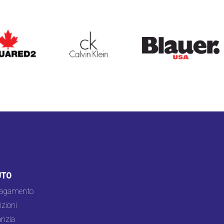
ARED2
CALVIN KLEIN
BLAUER
UTO
pagamento
zioni
nzia