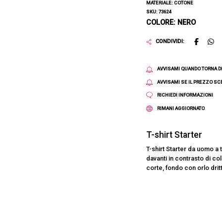
MATERIALE: COTONE
SKU: 73624
COLORE: NERO
CONDIVIDI:
AVVISAMI QUANDO TORNA D
AVVISAMI SE IL PREZZO S
RICHIEDI INFORMAZIONI
RIMANI AGGIORNATO
T-shirt Starter
T-shirt Starter da uomo a 
davanti in contrasto di co
corte, fondo con orlo drit