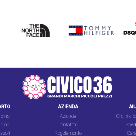
THE
TOMMY HILFIGER
DSQU
NORTH
FACE
ARTO
AZIENDA
AI
bino
Azienda
Ordini e 
bina
Contattaci
Spedi
ssori
Regolamento
Gara