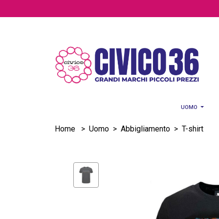
Salta al contenuto principale
UOMO
Home
>
Uomo
>
Abbigliamento
>
T-shirt