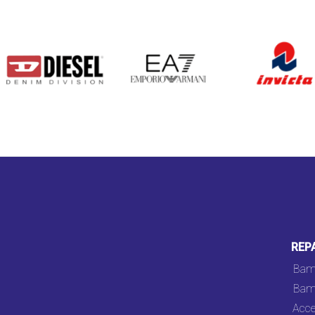
DIESEL
EA7
INVICTA
REP
Bam
Bam
Acce