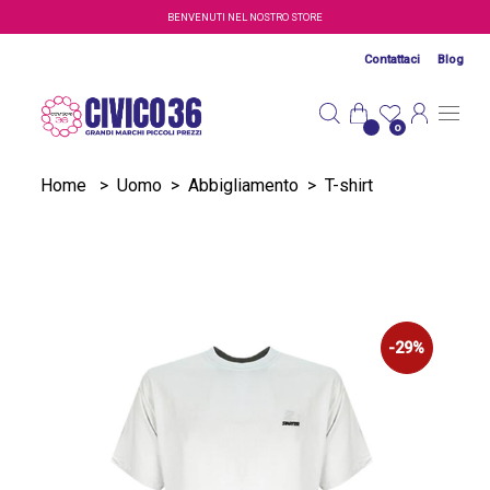
Salta al contenuto principale
BENVENUTI NEL NOSTRO STORE
Contattaci
Blog
0
Home
>
Uomo
>
Abbigliamento
>
T-shirt
-29%