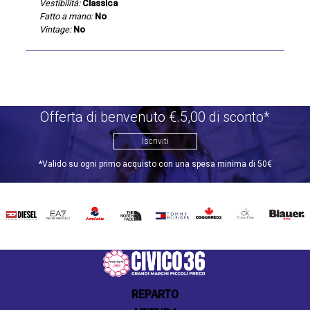
Vestibilità:
Classica
Fatto a mano:
No
Vintage:
No
Offerta di benvenuto €.5,00 di sconto*
Iscriviti
*Valido su ogni primo acquisto con una spesa minima di 50€
DIESEL
EA7
INVICTA
THE
TOMMY
DSQUARED2
CALVIN
BLAUER
NORTH
HILFIGER
KLEIN
FACE
REPARTO