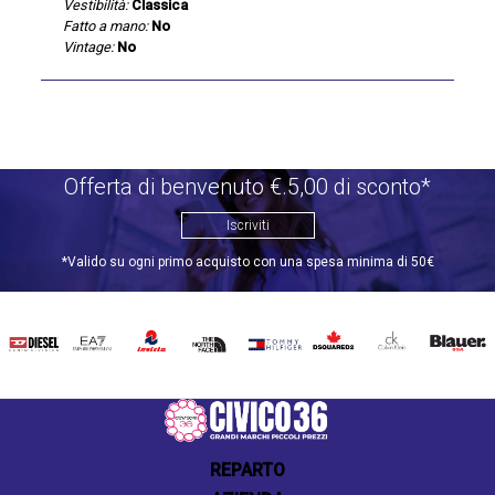
Vestibilità:
Classica
Fatto a mano:
No
Vintage:
No
Offerta di benvenuto €.5,00 di sconto*
Iscriviti
*Valido su ogni primo acquisto con una spesa minima di 50€
DIESEL
EA7
INVICTA
THE
TOMMY
DSQUARED2
CALVIN
BLAUER
NORTH
HILFIGER
KLEIN
FACE
REPARTO