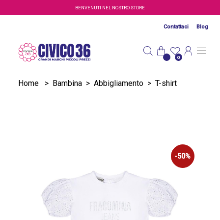
Salta al contenuto principale
BENVENUTI NEL NOSTRO STORE
Contattaci
Blog
0
Home
>
Bambina
>
Abbigliamento
>
T-shirt
-50%