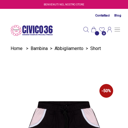
Salta al contenuto principale
BENVENUTI NEL NOSTRO STORE
Contattaci
Blog
0
Home
>
Bambina
>
Abbigliamento
>
Short
-50%