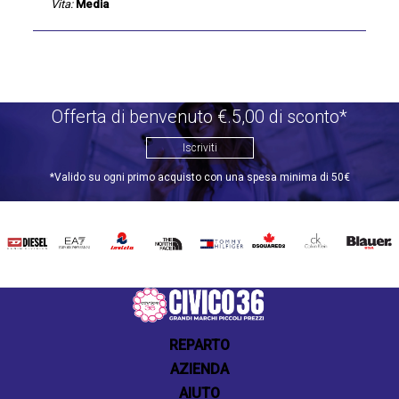
Vita:
Media
Offerta di benvenuto €.5,00 di sconto*
Iscriviti
*Valido su ogni primo acquisto con una spesa minima di 50€
DIESEL
EA7
INVICTA
THE
TOMMY
DSQUARED2
CALVIN
BLAUER
NORTH
HILFIGER
KLEIN
FACE
REPARTO
AZIENDA
AIUTO